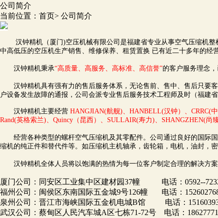
公司简介
当前位置：
首页
>
公司简介
汉钟精机（厦门)空压机械有限公司是福建省专业从事空气压缩机整机
中高低压的空压机生产销售、维修保养、租赁置换 已有近二十多年的经营
汉钟精机秉承
“高质量、高服务、高标准、高
信誉
”
的客户服务理念，
汉钟精机具有强有力的售后服务体系，无论售前、售中、售后只要客户
户设备发生故障的通报，公司会派专业售后服务技术工程师及时（福建省1
汉钟精机主要经营
HANGJIAN(航舰)、HANBELL(汉钟）、CRRC(中
Rand(英格索兰)、Quincy（昆西）、SULLAIR(寿力)、SHANGZHEN(尚臻
经营各种类型的螺杆空气压缩机及其零配件。公司通过良好的国际国内渠道，根据客户需求
缩机的纯正件和替代件等。如压缩机主机轴承，齿轮箱，电机，油封，密
汉钟精机全体人员将以饱满的热情为每一位客户制定合理的解决方案
厦门公司：同安区工业集中区建材园37幢 电话：0592--7232
福州公司：闽侯区东南国际五金城9号126幢 电话：152602768
泉州公司：晋江市海峡国际五金机电城B馆 电话：151603939
武汉公司：蔡甸区人民汽车城A区七栋71-72号 电话：18627771