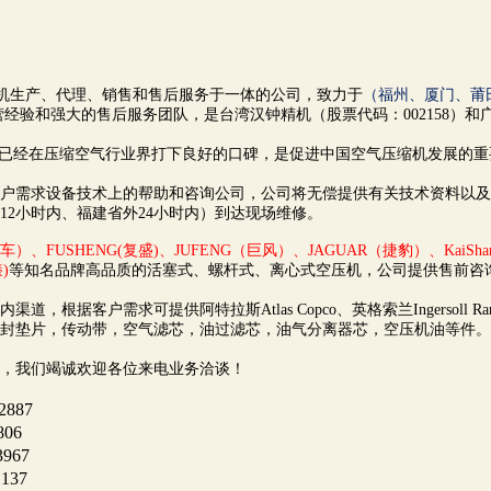
生产、代理、销售和售后服务于一体的公司，致力于
（福州、厦门、莆
经验和强大的售后服务团队，是台湾汉钟精机（股票代码：002158）
已经在压缩空气行业界打下良好的口碑，是促进中国空气压缩机发展的重
需求设备技术上的帮助和咨询公司，公司将无偿提供有关技术资料以及
2小时内、福建省外24小时内）到达现场维修。
车）、FUSHENG(复盛)、JUFENG（巨风）、JAGUAR（捷豹）、KaiShan（开
)
等知名品牌高品质的活塞式、螺杆式、离心式空压机，公司提供售前咨
可提供阿特拉斯Atlas Copco、英格索兰Ingersoll Rand、复盛
封垫片，传动带，空气滤芯，油过滤芯，油气分离器芯，空压机油等件。
，我们竭诚欢迎各位来电业务洽谈！
887
06
67
137