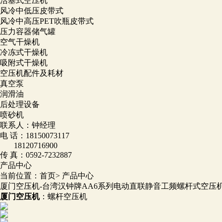
活塞式空压机
风冷中低压皮带式
风冷中高压PET吹瓶皮带式
压力容器储气罐
空气干燥机
冷冻式干燥机
吸附式干燥机
空压机配件及耗材
真空泵
润滑油
后处理设备
喷砂机
联系人：钟经理
电 话：
18150073117
18120716900
传 真：
0592-7232887
产品中心
当前位置：
首页
>
产品中心
厦门空压机-台湾汉钟牌AA6系列电动直联静音工频螺杆式空压
厦门空压机
：螺杆空压机